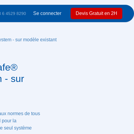
ntactez-nous
Se connecter
Devis Gratuit en 2H
4529 8290
eak system - sur modèle existant
Safe® 8mm
r modèle
 mise aux normes
veau standard pour
eau. Le seul