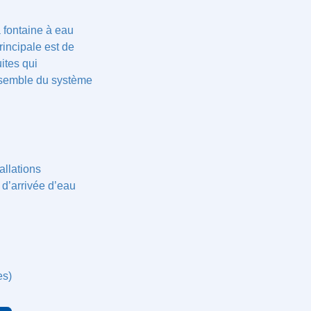
.
e la fontaine à
onction principale
n cas de fuites qui
 L’ensemble du
 installations
sion d’arrivée
es)