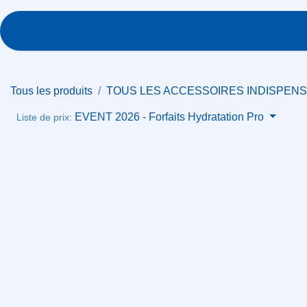
Se rendre au contenu
Événements
Chantiers-BTP
Boutique
Tous les produits
TOUS LES ACCESSOIRES INDISPE
EVENT 2026 - Forfaits Hydratation Pro
Liste de prix: