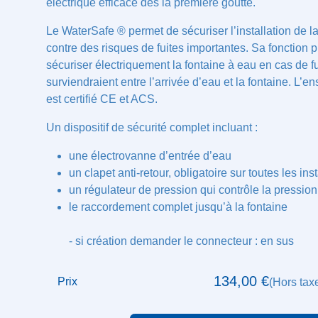
système électrique efficace dès la première goutte
Le WaterSafe ® permet de sécuriser l’installation d
eau contre des risques de fuites importantes. Sa f
est de sécuriser électriquement la fontaine à eau e
surviendraient entre l’arrivée d’eau et la fontaine.
système est certifié CE et ACS.
Un dispositif de sécurité complet incluant :
une électrovanne d’entrée d’eau
un clapet anti-retour, obligatoire sur toutes les
un régulateur de pression qui contrôle la pres
d’eau
le raccordement complet jusqu’à la fontaine
- si création demander le connecteur : en sus
134,00
€
Prix
(Hors tax